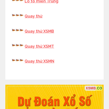
Lô tô miền Trung
Quay thử
Quay thử XSMB
Quay thử XSMT
Quay thử XSMN