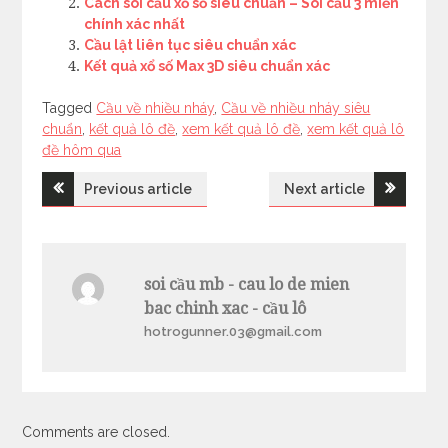
Cách soi cầu xổ số siêu chuẩn – Soi cầu 3 miền
chính xác nhất
Cầu lật liên tục siêu chuẩn xác
Kết quả xổ số Max 3D siêu chuẩn xác
Tagged
Tagged
Cầu về nhiều nháy
,
Cầu về nhiều nháy siêu
chuẩn
,
kết quả lô đề
,
xem kết quả lô đề
,
xem kết quả lô
đề hôm qua
Điều
Previous article
Next article
hướng
bài
soi cầu mb - cau lo de mien
bac chinh xac - cầu lô
viết
hotrogunner.03@gmail.com
Comments are closed.