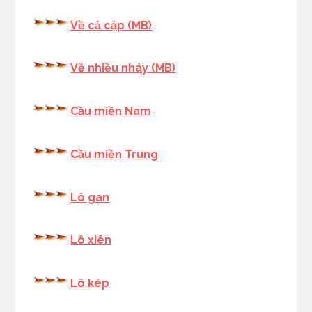
Về cả cặp (MB)
Về nhiều nháy (MB)
Cầu miền Nam
Cầu miền Trung
Lô gan
Lô xiên
Lô kép