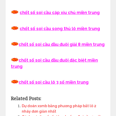
chốt số soi cầu cặp xỉu chủ miền trung
chốt số soi cầu song thủ lô miền trung
chốt số soi cầu đầu đuôi giải 8 miền trung
chốt số soi cầu đầu đuôi đặc biệt miền
trung
chốt số soi cầu lô 3 số miền trung
Related Posts:
Dự đoán xsmb bằng phương pháp bắt lô 2
nháy đơn giản nhất