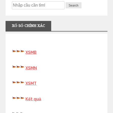
Search
XỔ SỐ CHÍNH XÁC
XSMB
XSMN
XSMT
Kết quả