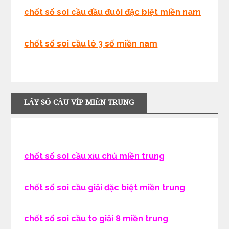
chốt số soi cầu đầu đuôi đặc biệt miền nam
chốt số soi cầu lô 3 số miền nam
LẤY SỐ CẦU VÍP MIỀN TRUNG
chốt số soi cầu xỉu chủ miền trung
chốt số soi cầu giải đặc biệt miền trung
chốt số soi cầu to giải 8 miền trung