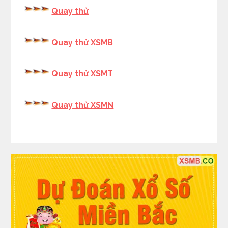
Quay thử
Quay thử XSMB
Quay thử XSMT
Quay thử XSMN