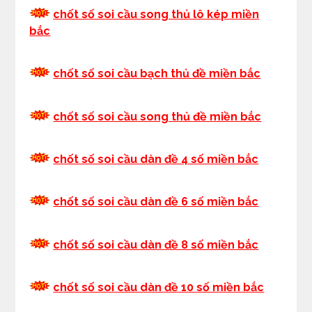
chốt số soi cầu song thủ lô kép miền
bắc
chốt số soi cầu bạch thủ đề miền bắc
chốt số soi cầu song thủ đề miền bắc
chốt số soi cầu dàn đề 4 số miền bắc
chốt số soi cầu dàn đề 6 số miền bắc
chốt số soi cầu dàn đề 8 số miền bắc
chốt số soi cầu dàn đề 10 số miền bắc