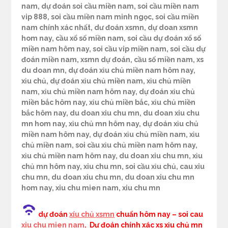
nam, dự đoán soi cầu miền nam, soi cầu miền nam
vip 888, soi cầu miền nam minh ngọc, soi cầu miền
nam chính xác nhất, dư đoán xsmn, dự doan xsmn
hom nay, cầu xổ số miền nam, soi cầu dự đoán xổ số
miền nam hôm nay, soi cầu vip miền nam, soi cầu dự
đoán miền nam, xsmn dự đoán, cầu số miền nam, xs
du doan mn, dự đoán xỉu chủ miền nam hôm nay,
xỉu chủ, dự đoán xỉu chủ miền nam, xỉu chủ miền
nam, xỉu chủ miền nam hôm nay, dự đoán xỉu chủ
miền bắc hôm nay, xỉu chủ miền bắc, xỉu chủ miền
bắc hôm nay, du doan xiu chu mn, du doan xiu chu
mn hom nay, xỉu chủ mn hôm nay, dự đoán xỉu chủ
miền nam hôm nay, dự đoán xỉu chủ miền nam, xỉu
chủ miền nam, soi cầu xỉu chủ miền nam hôm nay,
xỉu chủ miền nam hôm nay, du doan xiu chu mn, xỉu
chủ mn hôm nay, xiu chu mn, soi cầu xỉu chủ, cau xiu
chu mn, du doan xiu chu mn, du doan xiu chu mn
hom nay, xiu chu mien nam, xiu chu mn
dự đoán
xíu chủ xsmn
chuẩn hôm nay – soi cau
xiu chu mien nam
. Dự đoán chính xác xs xỉu chủ mn