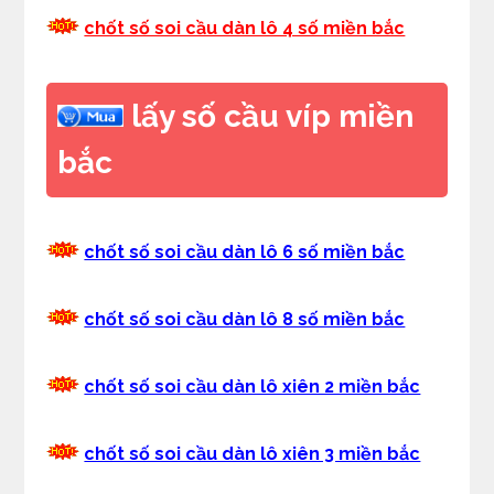
chốt số soi cầu dàn lô 4 số miền bắc
lấy số cầu víp miền
bắc
chốt số soi cầu dàn lô 6 số miền bắc
chốt số soi cầu dàn lô 8 số miền bắc
chốt số soi cầu dàn lô xiên 2 miền bắc
chốt số soi cầu dàn lô xiên 3 miền bắc