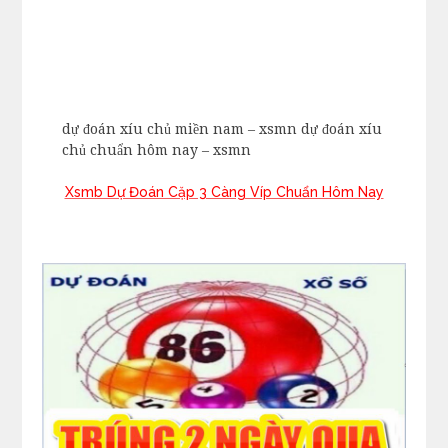
dự đoán xíu chủ miền nam – xsmn dự đoán xíu
chủ chuẩn hôm nay – xsmn
Xsmb Dự Đoán Cặp 3 Càng Víp Chuẩn Hôm Nay