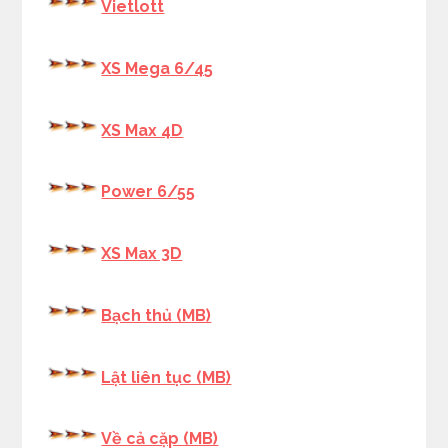
Vietlott
XS Mega 6/45
XS Max 4D
Power 6/55
XS Max 3D
Bạch thủ (MB)
Lật liên tục (MB)
Về cả cặp (MB)