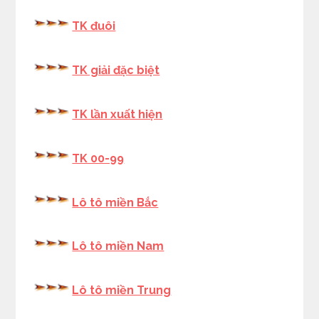
TK đuôi
TK giải đặc biệt
TK lần xuất hiện
TK 00-99
Lô tô miền Bắc
Lô tô miền Nam
Lô tô miền Trung