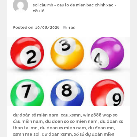
Author
soi cầu mb - cau lo de mien bac chinh xac -
cầu lô
Posted
Posted on
10/08/2026
100
on
dự đoán số miền nam, cau xsmn, win2888 wap soi
cầu miền nam, du doan so xo mien nam, du doan xs
than tai mn, du doan xs mien nam, du đoan mn,
xsmn me soi, dư doan xsmn, xổ số dự đoán miền