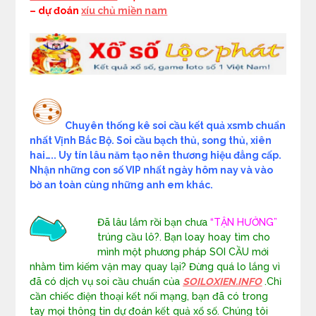
– dự đoán
xíu chủ miền nam
Chuyên thống kê soi cầu kết quả xsmb chuẩn
nhất Vịnh Bắc Bộ. Soi cầu bạch thủ, song thủ, xiên
hai….. Uy tín lâu năm tạo nên thương hiệu đẳng cấp.
Nhận những con số VIP nhất ngày hôm nay và vào
bờ an toàn cùng những anh em khác.
Đã lâu lắm rồi bạn chưa
“TẬN HƯỞNG”
trúng cầu lô?. Bạn loay hoay tìm cho
mình một phương pháp SOI CẦU mới
nhằm tìm kiếm vận may quay lại? Đừng quá lo lắng vì
đã có dịch vụ soi cầu chuẩn của
SOILOXIEN.INFO
.Chỉ
cần chiếc điện thoại kết nối mạng, bạn đã có trong
tay mọi thông tin dự đoán kết quả xổ số. Chúng tôi