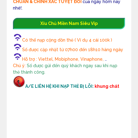
CHUẨN & CHÍNH XÁC TUYỆT ĐỐI
của ngày hôm nay
nhé!.
Xíu Chủ Miền Nam Siêu Víp
Có thể nạp cộng dồn thẻ ( Ví dụ 4 cái 100k )
Số được cập nhật từ 07h00 đến 18h10 hàng ngày
Hỗ trợ : Viettel, Mobiphone, Vinaphone,
…
Chú ý:
Số được gửi đến quý khách ngay sau khi nạp
thẻ thành công.
A/E LIÊN HỆ KHI NẠP THẺ BỊ LỖI:
khung chát