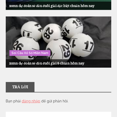
xsmn dự đoán sớ đầu đuôi giải đặc biệt chuẩn hôm nay
Soi Cầu Xổ Số Miền Nam
xsmn dự đoán sớ đầu đuôi giải 8 chuẩn hôm nay
TRẢ LỜI
Bạn phải
đăng nhập
để gửi phản hồi.