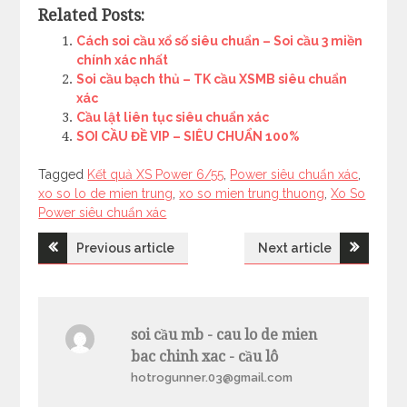
Related Posts:
Cách soi cầu xổ số siêu chuẩn – Soi cầu 3 miền
chính xác nhất
Soi cầu bạch thủ – TK cầu XSMB siêu chuẩn
xác
Cầu lật liên tục siêu chuẩn xác
SOI CẦU ĐỀ VIP – SIÊU CHUẨN 100%
Tagged
Tagged
Kết quả XS Power 6/55
,
Power siêu chuẩn xác
,
xo so lo de mien trung
,
xo so mien trung thuong
,
Xo So
Power siêu chuẩn xác
Điều
Previous article
Next article
hướng
bài
soi cầu mb - cau lo de mien
bac chinh xac - cầu lô
viết
hotrogunner.03@gmail.com