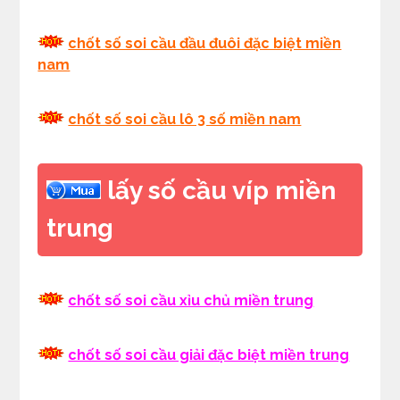
chốt số soi cầu đầu đuôi đặc biệt miền
nam
chốt số soi cầu lô 3 số miền nam
lấy số cầu víp miền
trung
chốt số soi cầu xỉu chủ miền trung
chốt số soi cầu giải đặc biệt miền trung