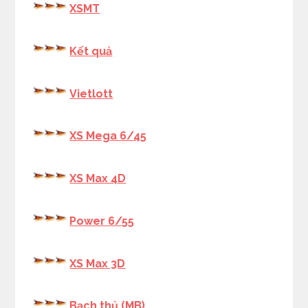
XSMT
Kết quả
Vietlott
XS Mega 6/45
XS Max 4D
Power 6/55
XS Max 3D
Bạch thủ (MB)