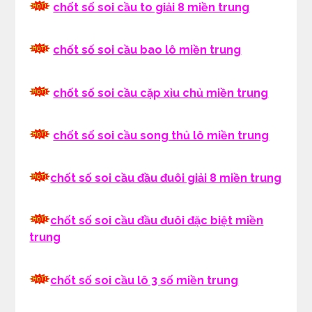
chốt số soi cầu to giải 8 miền trung
chốt số soi cầu bao lô miền trung
chốt số soi cầu cặp xỉu chủ miền trung
chốt số soi cầu song thủ lô miền trung
chốt số soi cầu đầu đuôi giải 8 miền trung
chốt số soi cầu đầu đuôi đặc biệt miền
trung
chốt số soi cầu lô 3 số miền trung