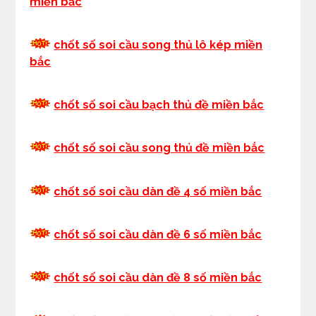
miền bắc
chốt số soi cầu song thủ lô kép miền
bắc
chốt số soi cầu bạch thủ đề miền bắc
chốt số soi cầu song thủ đề miền bắc
chốt số soi cầu dàn đề 4 số miền bắc
chốt số soi cầu dàn đề 6 số miền bắc
chốt số soi cầu dàn đề 8 số miền bắc