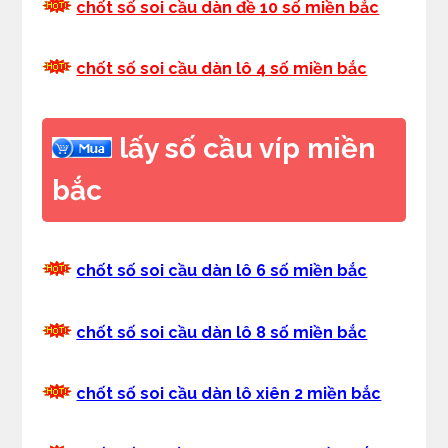
chốt số soi cầu dàn đề 10 số miền bắc
chốt số soi cầu dàn lô 4 số miền bắc
lấy số cầu víp miền
bắc
chốt số soi cầu dàn lô 6 số miền bắc
chốt số soi cầu dàn lô 8 số miền bắc
chốt số soi cầu dàn lô xiên 2 miền bắc