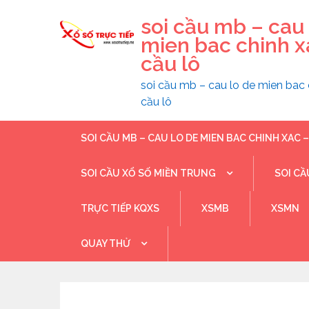
Skip
soi cầu mb – cau 
to
content
mien bac chinh x
cầu lô
soi cầu mb – cau lo de mien bac 
cầu lô
SOI CẦU MB – CAU LO DE MIEN BAC CHINH XAC 
SOI CẦU XỔ SỐ MIỀN TRUNG
SOI CẦ
TRỰC TIẾP KQXS
XSMB
XSMN
QUAY THỬ