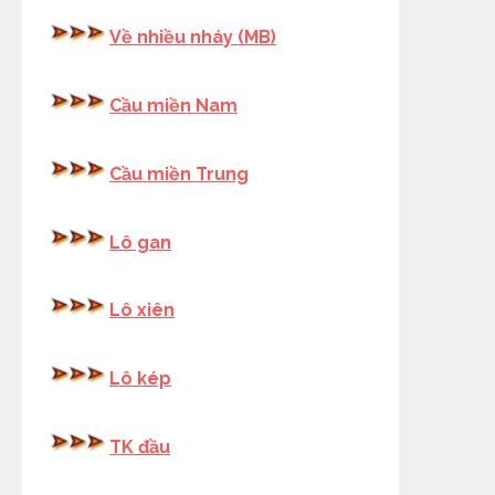
Về nhiều nháy (MB)
Cầu miền Nam
Cầu miền Trung
Lô gan
Lô xiên
Lô kép
TK đầu