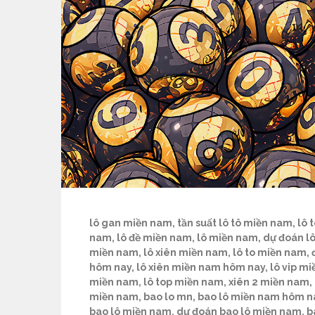
lô gan miền nam, tần suất lô tô miền nam, lô
nam, lô đề miền nam, lô miền nam, dự đoán lô
miền nam, lô xiên miền nam, lô to miền nam, 
hôm nay, lô xiên miền nam hôm nay, lô vip mi
miền nam, lô top miền nam, xiên 2 miền nam, 
miền nam, bao lo mn, bao lô miền nam hôm na
bao lô miền nam, dự đoán bao lô miền nam, b