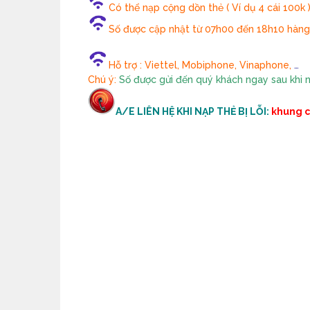
Có thể nạp cộng dồn thẻ ( Ví dụ 4 cái 100k 
Số được cập nhật từ 07h00 đến 18h10 hàn
Hỗ trợ : Viettel, Mobiphone, Vinaphone,
…
Chú ý:
Số được gửi đến quý khách ngay sau khi 
A/E LIÊN HỆ KHI NẠP THẺ BỊ LỖI:
khung c