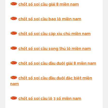
chốt số soi cầu giải 8 miền nam
chốt số soi cầu bao lô miền nam
chốt số soi cầu cặp xỉu chủ miền nam
chốt số soi cầu song thủ lô miền nam
chốt số soi cầu đầu đuôi giải 8 miền nam
chốt số soi cầu đầu đuôi đặc biệt miền
nam
chốt số soi cầu lô 3 số miền nam