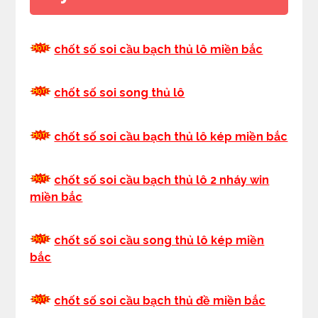
chốt số soi cầu bạch thủ lô miền bắc
chốt số soi
song
thủ lô
chốt số soi cầu bạch thủ lô kép miền bắc
chốt số soi cầu bạch thủ lô 2 nháy win
miền bắc
chốt số soi cầu song thủ lô kép miền
bắc
chốt số soi cầu bạch thủ đề miền bắc