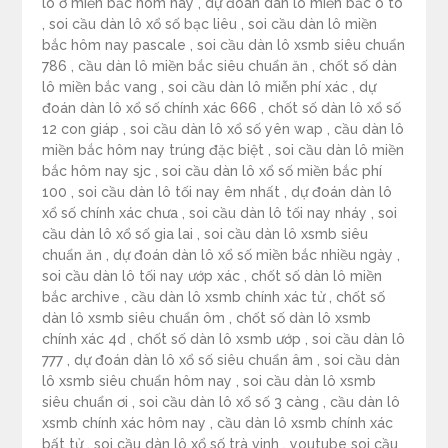
lô ơ miền bắc hôm nay , dự đoán dàn lô miền bắc ô tô
, soi cầu dàn lô xổ số bạc liêu , soi cầu dàn lô miền
bắc hôm nay pascale , soi cầu dàn lô xsmb siêu chuẩn
786 , cầu dàn lô miền bắc siêu chuẩn ăn , chốt số dàn
lô miền bắc vang , soi cầu dàn lô miễn phí xác , dự
đoán dàn lô xổ số chính xác 666 , chốt số dàn lô xổ số
12 con giáp , soi cầu dàn lô xổ số yên wap , cầu dàn lô
miền bắc hôm nay trúng đặc biệt , soi cầu dàn lô miền
bắc hôm nay sjc , soi cầu dàn lô xổ số miền bắc phí
100 , soi cầu dàn lô tối nay êm nhất , dự đoán dàn lô
xổ số chính xác chưa , soi cầu dàn lô tối nay nháy , soi
cầu dàn lô xổ số gia lai , soi cầu dàn lô xsmb siêu
chuẩn ăn , dự đoán dàn lô xổ số miền bắc nhiều ngày ,
soi cầu dàn lô tối nay ướp xác , chốt số dàn lô miền
bắc archive , cầu dàn lô xsmb chính xác tử , chốt số
dàn lô xsmb siêu chuẩn ôm , chốt số dàn lô xsmb
chính xác 4d , chốt số dàn lô xsmb ướp , soi cầu dàn lô
777 , dự đoán dàn lô xổ số siêu chuẩn âm , soi cầu dàn
lô xsmb siêu chuẩn hôm nay , soi cầu dàn lô xsmb
siêu chuẩn ơi , soi cầu dàn lô xổ số 3 càng , cầu dàn lô
xsmb chính xác hôm nay , cầu dàn lô xsmb chính xác
bất tử , soi cầu dàn lô xổ số trà vinh , youtube soi cầu