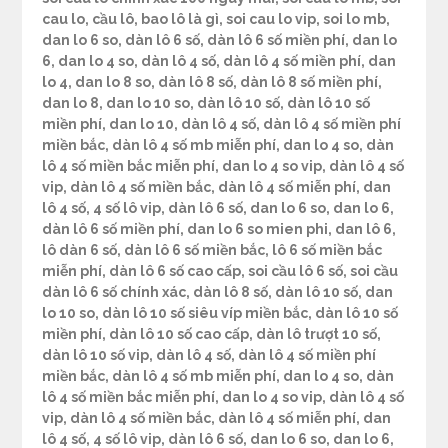
cau lo, cầu lô, bao lô là gì, soi cau lo vip, soi lo mb,
dan lo 6 so, dàn lô 6 số, dàn lô 6 số miền phí, dan lo
6, dan lo 4 so, dàn lô 4 số, dàn lô 4 số miền phí, dan
lo 4, dan lo 8 so, dàn lô 8 số, dàn lô 8 số miền phí,
dan lo 8, dan lo 10 so, dàn lô 10 số, dàn lô 10 số
miền phí, dan lo 10, dàn lô 4 số, dàn lô 4 số miền phí
miền bắc, dàn lô 4 số mb miễn phí, dan lo 4 so, dàn
lô 4 số miền bắc miễn phí, dan lo 4 so vip, dàn lô 4 số
vip, dàn lô 4 số miền bắc, dàn lô 4 số miễn phí, dan
lô 4 số, 4 số lô vip, dàn lô 6 số, dan lo 6 so, dan lo 6,
dàn lô 6 số miền phí, dan lo 6 so mien phi, dan lô 6,
lô dàn 6 số, dàn lô 6 số miền bắc, lô 6 số miền bắc
miễn phí, dàn lô 6 số cao cấp, soi cầu lô 6 số, soi cầu
dàn lô 6 số chính xác, dàn lô 8 số, dàn lô 10 số, dan
lo 10 so, dàn lô 10 số siêu víp miền bắc, dàn lô 10 số
miền phí, dàn lô 10 số cao cấp, dàn lô trượt 10 số,
dàn lô 10 số vip, dàn lô 4 số, dàn lô 4 số miền phí
miền bắc, dàn lô 4 số mb miễn phí, dan lo 4 so, dàn
lô 4 số miền bắc miễn phí, dan lo 4 so vip, dàn lô 4 số
vip, dàn lô 4 số miền bắc, dàn lô 4 số miễn phí, dan
lô 4 số, 4 số lô vip, dàn lô 6 số, dan lo 6 so, dan lo 6,