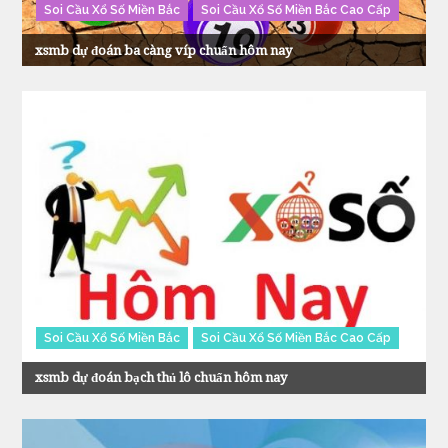
Soi Cầu Xổ Số Miền Bắc
Soi Cầu Xổ Số Miền Bắc Cao Cấp
xsmb dự đoán ba càng víp chuẩn hôm nay
Soi Cầu Xổ Số Miền Bắc
Soi Cầu Xổ Số Miền Bắc Cao Cấp
xsmb dự đoán bạch thủ lô chuẩn hôm nay