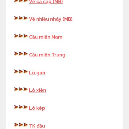
Về cả cặp (MB)
Về nhiều nháy (MB)
Cầu miền Nam
Cầu miền Trung
Lô gan
Lô xiên
Lô kép
TK đầu