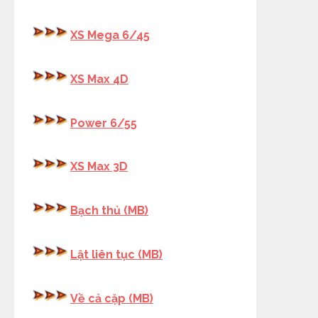
XS Mega 6/45
XS Max 4D
Power 6/55
XS Max 3D
Bạch thủ (MB)
Lật liên tục (MB)
Về cả cặp (MB)