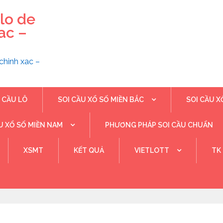
lo de
ac –
chinh xac –
– CẦU LÔ
SOI CẦU XỔ SỐ MIỀN BẮC
SOI CẦU X
U XỔ SỐ MIỀN NAM
PHƯƠNG PHÁP SOI CẦU CHUẨN
XSMT
KẾT QUẢ
VIETLOTT
TK