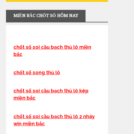
MIỀN BẮC CHỐT SỐ HÔM NAY
chốt số soi cầu bạch thủ lô miền
bắc
chốt số song thủ lô
chốt số soi cầu bạch thủ lô kép
miền bắc
chốt số soi cầu bạch thủ lô 2 nháy
win miền bắc