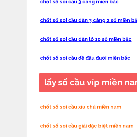
chốt số soi cầu 3 càng miền bắc
chốt số soi cầu dàn 3 càng 2 số miền b
chốt số soi cầu dàn lô 10 số miền bắc
chốt số soi cầu đề đầu đuôi miền bắc
lấy số cầu víp miền n
chốt số soi cầu xỉu chủ miền nam
chốt số soi cầu giải đặc biệt miền nam