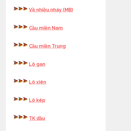
Về nhiều nháy (MB)
Cầu miền Nam
Cầu miền Trung
Lô gan
Lô xiên
Lô kép
TK đầu