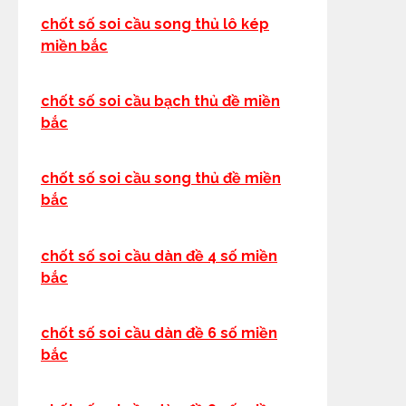
chốt số soi cầu song thủ lô kép
miền bắc
chốt số soi cầu bạch thủ đề miền
bắc
chốt số soi cầu song thủ đề miền
bắc
chốt số soi cầu dàn đề 4 số miền
bắc
chốt số soi cầu dàn đề 6 số miền
bắc