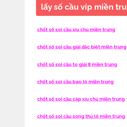
lấy số cầu víp miền tr
chốt số soi cầu xỉu chủ miền trung
chốt số soi cầu giải đặc biệt miền trung
chốt số soi cầu to giải 8 miền trung
chốt số soi cầu bao lô miền trung
chốt số soi cầu cặp xỉu chủ miền trung
chốt số soi cầu song thủ lô miền trung